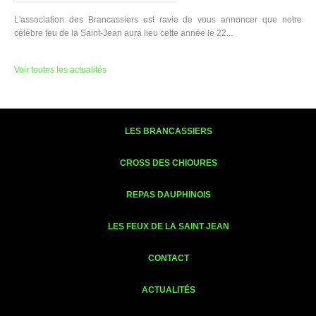
L'association des Brancassiers est ravie de vous annoncer que notre
célèbre feu de la Saint-Jean aura lieu cette année le 22...
Voir toutes les actualités
LES BRANCASSIERS
CROSS DES CHIOURES
REPAS DAUPHINOIS
LES FEUX DE LA SAINT JEAN
CONTACT
ACTUALITÉS